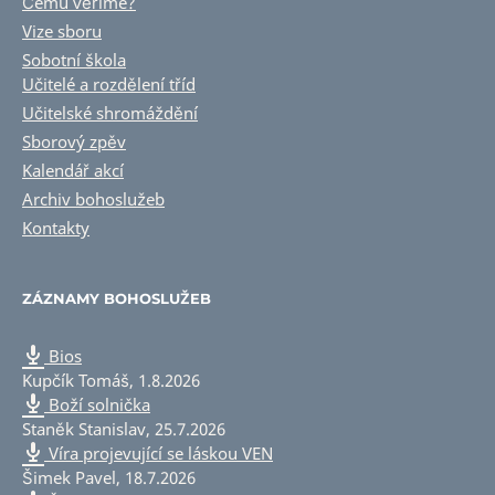
Čemu věříme?
Vize sboru
Sobotní škola
Učitelé a rozdělení tříd
Učitelské shromáždění
Sborový zpěv
Kalendář akcí
Archiv bohoslužeb
Kontakty
ZÁZNAMY BOHOSLUŽEB
Bios
Kupčík Tomáš
,
1.8.2026
Boží solnička
Staněk Stanislav
,
25.7.2026
Víra projevující se láskou VEN
Šimek Pavel
,
18.7.2026