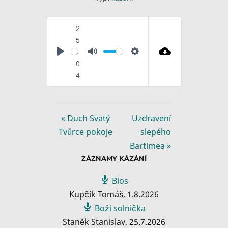
2
5
:
P
M
S
0
l
u
e
4
a
t
t
y
e
t
i
« Duch Svatý
Uzdravení
n
Tvůrce pokoje
slepého
g
Bartimea »
s
ZÁZNAMY KÁZÁNÍ
Bios
Kupčík Tomáš
,
1.8.2026
Boží solnička
Staněk Stanislav
,
25.7.2026