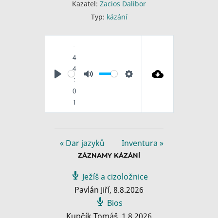
Kazatel:
Zacios Dalibor
Typ:
kázání
-
4
4
P
M
S
:
l
u
e
0
a
1
t
t
y
e
t
i
n
« Dar jazyků
Inventura »
g
ZÁZNAMY KÁZÁNÍ
s
Ježíš a cizoložnice
Pavlán Jiří
,
8.8.2026
Bios
Kupčík Tomáš
,
1.8.2026