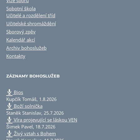
Vize sboru
Sobotní škola
Učitelé a rozdělení tříd
Učitelské shromáždění
Sborový zpěv
Kalendář akcí
Archiv bohoslužeb
Kontakty
ZÁZNAMY BOHOSLUŽEB
Bios
Kupčík Tomáš
,
1.8.2026
Boží solnička
Staněk Stanislav
,
25.7.2026
Víra projevující se láskou VEN
Šimek Pavel
,
18.7.2026
Živý vztah s Bohem