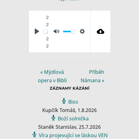
2
2
:
P
M
S
2
l
u
e
2
a
t
t
y
e
t
i
« Mýdlová
Příběh
n
opera v Bibli
Námana »
g
ZÁZNAMY KÁZÁNÍ
s
Bios
Kupčík Tomáš
,
1.8.2026
Boží solnička
Staněk Stanislav
,
25.7.2026
Víra projevující se láskou VEN