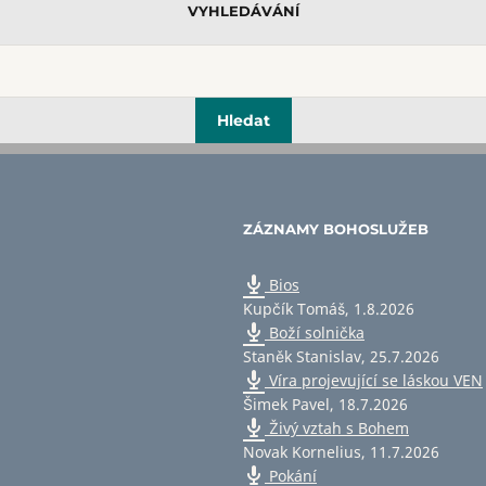
VYHLEDÁVÁNÍ
ZÁZNAMY BOHOSLUŽEB
Bios
Kupčík Tomáš
,
1.8.2026
Boží solnička
Staněk Stanislav
,
25.7.2026
Víra projevující se láskou VEN
Šimek Pavel
,
18.7.2026
Živý vztah s Bohem
Novak Kornelius
,
11.7.2026
Pokání