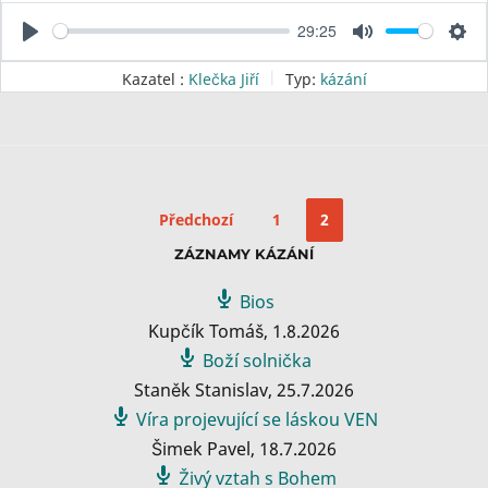
s
29:25
P
M
S
l
u
e
Kazatel :
Klečka Jiří
Typ:
kázání
a
t
t
y
e
t
i
n
g
Předchozí
1
2
s
ZÁZNAMY KÁZÁNÍ
Bios
Kupčík Tomáš
,
1.8.2026
Boží solnička
Staněk Stanislav
,
25.7.2026
Víra projevující se láskou VEN
Šimek Pavel
,
18.7.2026
Živý vztah s Bohem