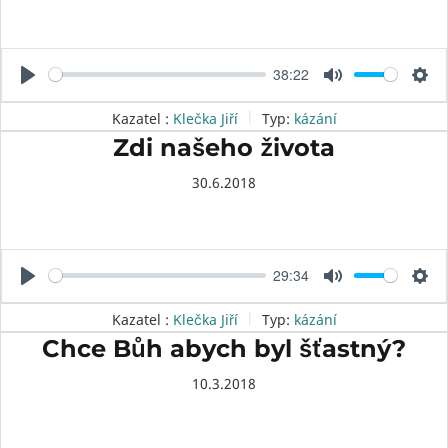
38:22
P
M
S
l
u
e
Kazatel :
Klečka Jiří
Typ:
kázání
a
t
t
Zdi našeho života
y
e
t
30.6.2018
i
n
g
s
29:34
P
M
S
l
u
e
Kazatel :
Klečka Jiří
Typ:
kázání
a
t
t
Chce Bůh abych byl šťastný?
y
e
t
10.3.2018
i
n
g