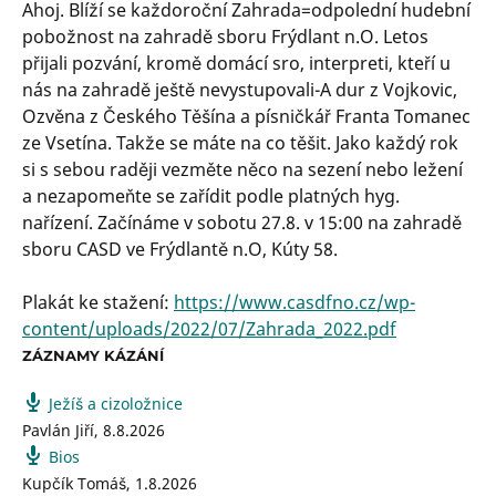
Ahoj. Blíží se každoroční Zahrada=odpolední hudební
pobožnost na zahradě sboru Frýdlant n.O. Letos
přijali pozvání, kromě domácí sro, interpreti, kteří u
nás na zahradě ještě nevystupovali-A dur z Vojkovic,
Ozvěna z Českého Těšína a písničkář Franta Tomanec
ze Vsetína. Takže se máte na co těšit. Jako každý rok
si s sebou raději vezměte něco na sezení nebo ležení
a nezapomeňte se zařídit podle platných hyg.
nařízení. Začínáme v sobotu 27.8. v 15:00 na zahradě
sboru CASD ve Frýdlantě n.O, Kúty 58.
Plakát ke stažení:
https://www.casdfno.cz/wp-
content/uploads/2022/07/Zahrada_2022.pdf
ZÁZNAMY KÁZÁNÍ
Ježíš a cizoložnice
Pavlán Jiří
,
8.8.2026
Bios
Kupčík Tomáš
,
1.8.2026