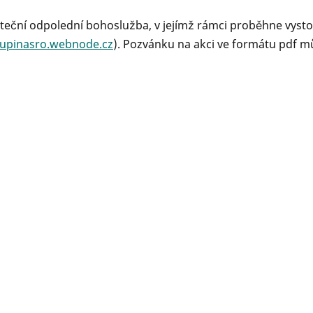
kuteční odpolední bohoslužba, v jejímž rámci proběhne vyst
kupinasro.webnode.cz
). Pozvánku na akci ve formátu pdf m