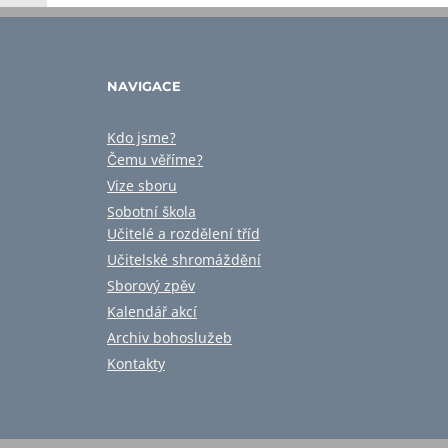
NAVIGACE
Kdo jsme?
Čemu věříme?
Vize sboru
Sobotní škola
Učitelé a rozdělení tříd
Učitelské shromáždění
Sborový zpěv
Kalendář akcí
Archiv bohoslužeb
Kontakty