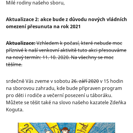
Milé rodiny našeho sboru,
Aktualizace 2: akce bude z důvodu nových vládních
omezení přesunuta na rok 2021
A
ktualizace:
Vzhledem k počasí, které nebude moc
příznivé k naší venkovní aktivitě tuto akci přesouváme
na nový termín: 11. 10. 2020. Na všechny se moc
těšíme.
srdečně Vás zveme v sobotu
26. září 2020
v 15 hodin
na sborovou zahradu, kde bude připraven program
pro děti i rodiče a večerní posezení u táboráku.
Můžete se těšit také na slovo našeho kazatele Zdeňka
Koguta.