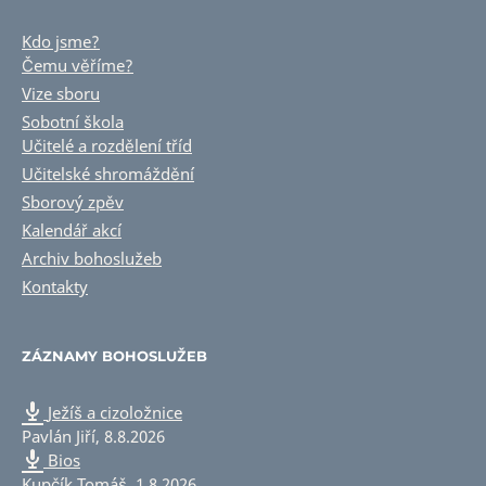
Kdo jsme?
Čemu věříme?
Vize sboru
Sobotní škola
Učitelé a rozdělení tříd
Učitelské shromáždění
Sborový zpěv
Kalendář akcí
Archiv bohoslužeb
Kontakty
ZÁZNAMY BOHOSLUŽEB
Ježíš a cizoložnice
Pavlán Jiří
,
8.8.2026
Bios
Kupčík Tomáš
,
1.8.2026