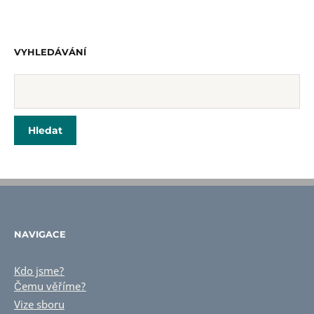
VYHLEDÁVÁNÍ
NAVIGACE
Kdo jsme?
Čemu věříme?
Vize sboru