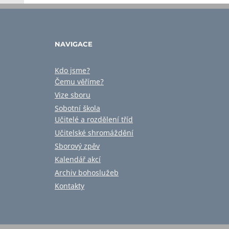
NAVIGACE
Kdo jsme?
Čemu věříme?
Vize sboru
Sobotní škola
Učitelé a rozdělení tříd
Učitelské shromáždění
Sborový zpěv
Kalendář akcí
Archiv bohoslužeb
Kontakty