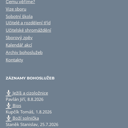
Čemu věříme?
Vize sboru
Sobotní škola
Učitelé a rozdělení tříd
Učitelské shromáždění
Sborový zpěv
Kalendář akcí
Archiv bohoslužeb
Kontakty
ZÁZNAMY BOHOSLUŽEB
Ježíš a cizoložnice
Pavlán Jiří
,
8.8.2026
Bios
Kupčík Tomáš
,
1.8.2026
Boží solnička
Staněk Stanislav
,
25.7.2026