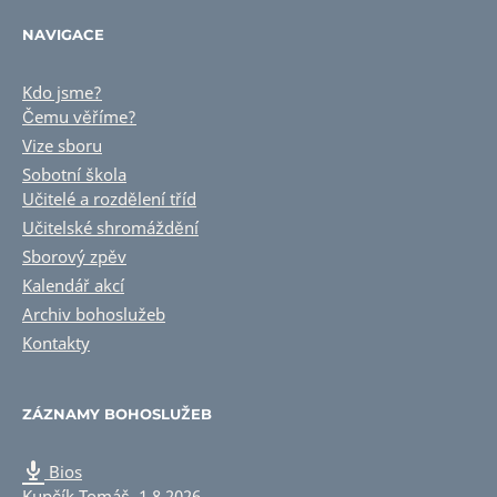
NAVIGACE
Kdo jsme?
Čemu věříme?
Vize sboru
Sobotní škola
Učitelé a rozdělení tříd
Učitelské shromáždění
Sborový zpěv
Kalendář akcí
Archiv bohoslužeb
Kontakty
ZÁZNAMY BOHOSLUŽEB
Bios
Kupčík Tomáš
,
1.8.2026