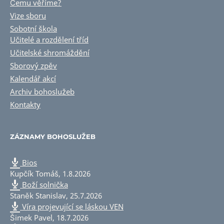
Čemu věříme?
Vize sboru
Sobotní škola
Učitelé a rozdělení tříd
Učitelské shromáždění
Sborový zpěv
Kalendář akcí
Archiv bohoslužeb
Kontakty
ZÁZNAMY BOHOSLUŽEB
Bios
Kupčík Tomáš
,
1.8.2026
Boží solnička
Staněk Stanislav
,
25.7.2026
Víra projevující se láskou VEN
Šimek Pavel
,
18.7.2026