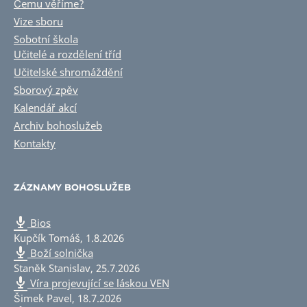
Čemu věříme?
Vize sboru
Sobotní škola
Učitelé a rozdělení tříd
Učitelské shromáždění
Sborový zpěv
Kalendář akcí
Archiv bohoslužeb
Kontakty
ZÁZNAMY BOHOSLUŽEB
Bios
Kupčík Tomáš
,
1.8.2026
Boží solnička
Staněk Stanislav
,
25.7.2026
Víra projevující se láskou VEN
Šimek Pavel
,
18.7.2026