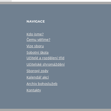
NAVIGACE
Kdo jsme?
Čemu věříme?
Vize sboru
Sobotní škola
Učitelé a rozdělení tříd
Učitelské shromáždění
Sborový zpěv
Kalendář akcí
Archiv bohoslužeb
Kontakty