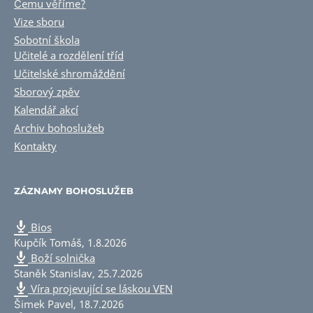
Čemu věříme?
Vize sboru
Sobotní škola
Učitelé a rozdělení tříd
Učitelské shromáždění
Sborový zpěv
Kalendář akcí
Archiv bohoslužeb
Kontakty
ZÁZNAMY BOHOSLUŽEB
Bios
Kupčík Tomáš
,
1.8.2026
Boží solnička
Staněk Stanislav
,
25.7.2026
Víra projevující se láskou VEN
Šimek Pavel
,
18.7.2026