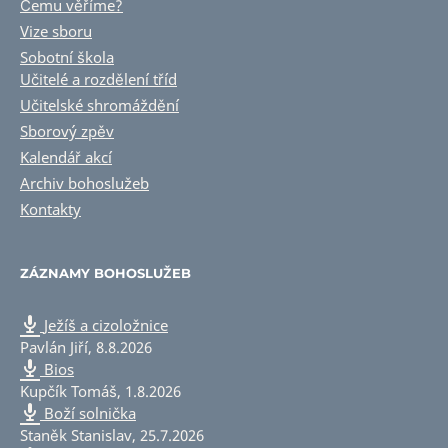
Čemu věříme?
Vize sboru
Sobotní škola
Učitelé a rozdělení tříd
Učitelské shromáždění
Sborový zpěv
Kalendář akcí
Archiv bohoslužeb
Kontakty
ZÁZNAMY BOHOSLUŽEB
Ježíš a cizoložnice
Pavlán Jiří
,
8.8.2026
Bios
Kupčík Tomáš
,
1.8.2026
Boží solnička
Staněk Stanislav
,
25.7.2026