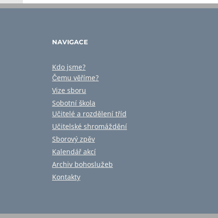
NAVIGACE
Kdo jsme?
Čemu věříme?
Vize sboru
Sobotní škola
Učitelé a rozdělení tříd
Učitelské shromáždění
Sborový zpěv
Kalendář akcí
Archiv bohoslužeb
Kontakty