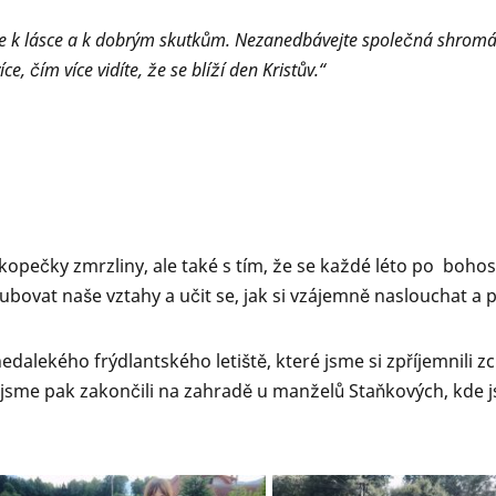
 k lásce a k dobrým skutkům. Nezanedbávejte společná shromá
e, čím více vidíte, že se blíží den Kristův.“
pečky zmrzliny, ale také s tím, že se každé léto po bohos
ovat naše vztahy a učit se, jak si vzájemně naslouchat a p
edalekého frýdlantského letiště, které jsme si zpříjemnili z
jsme pak zakončili na zahradě u manželů Staňkových, kde j