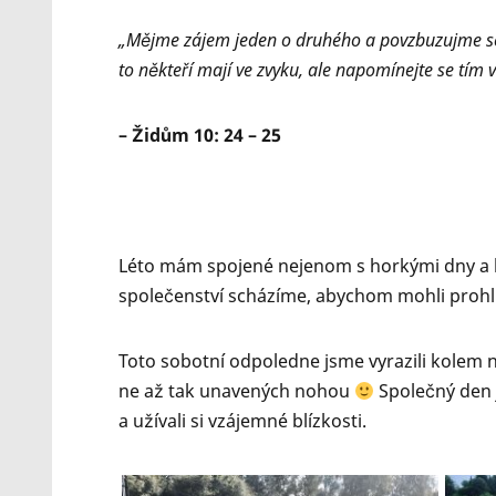
„Mějme zájem jeden o druhého a povzbuzujme se
to někteří mají ve zvyku, ale napomínejte se tím víc
– Židům 10: 24 – 25
Léto mám spojené nejenom s horkými dny a ko
společenství scházíme, abychom mohli prohlub
Toto sobotní odpoledne jsme vyrazili kolem n
ne až tak unavených nohou
Společný den 
a užívali si vzájemné blízkosti.