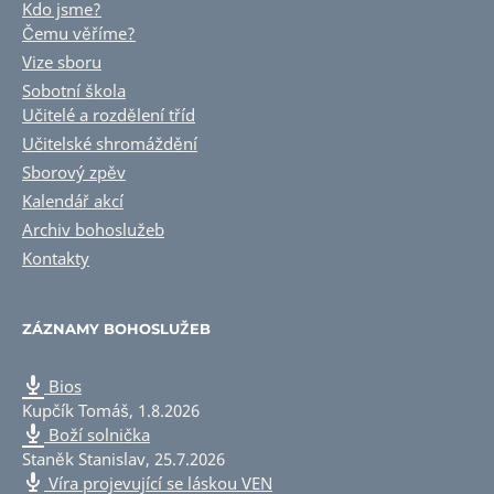
Kdo jsme?
Čemu věříme?
Vize sboru
Sobotní škola
Učitelé a rozdělení tříd
Učitelské shromáždění
Sborový zpěv
Kalendář akcí
Archiv bohoslužeb
Kontakty
ZÁZNAMY BOHOSLUŽEB
Bios
Kupčík Tomáš
,
1.8.2026
Boží solnička
Staněk Stanislav
,
25.7.2026
Víra projevující se láskou VEN