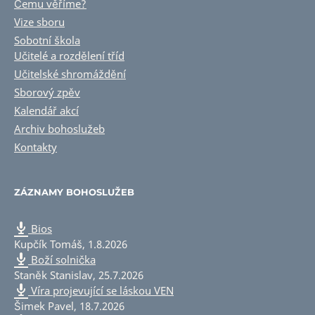
Čemu věříme?
Vize sboru
Sobotní škola
Učitelé a rozdělení tříd
Učitelské shromáždění
Sborový zpěv
Kalendář akcí
Archiv bohoslužeb
Kontakty
ZÁZNAMY BOHOSLUŽEB
Bios
Kupčík Tomáš
,
1.8.2026
Boží solnička
Staněk Stanislav
,
25.7.2026
Víra projevující se láskou VEN
Šimek Pavel
,
18.7.2026