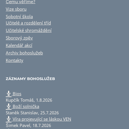
Čemu věříme?
Vize sboru
Sobotní škola
Učitelé a rozdělení tříd
Učitelské shromáždění
Sborový zpěv
Kalendář akcí
Archiv bohoslužeb
Kontakty
ZÁZNAMY BOHOSLUŽEB
Bios
Kupčík Tomáš
,
1.8.2026
Boží solnička
Staněk Stanislav
,
25.7.2026
Víra projevující se láskou VEN
Šimek Pavel
,
18.7.2026