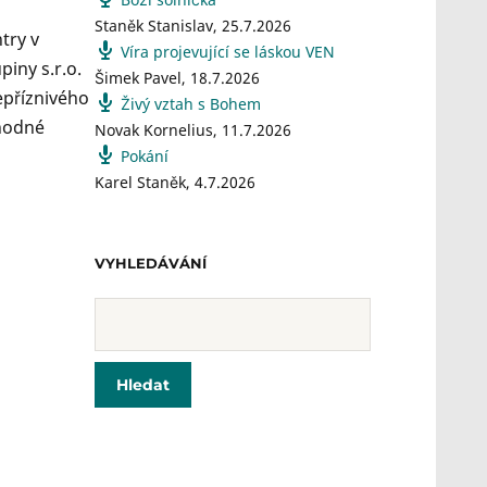
Staněk Stanislav
,
25.7.2026
try v
Víra projevující se láskou VEN
iny s.r.o.
Šimek Pavel
,
18.7.2026
epříznivého
Živý vztah s Bohem
vhodné
Novak Kornelius
,
11.7.2026
Pokání
Karel Staněk
,
4.7.2026
VYHLEDÁVÁNÍ