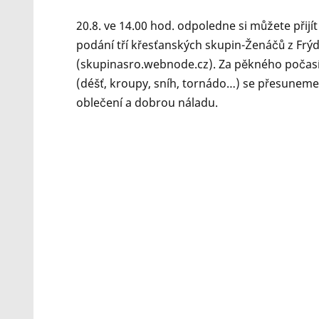
20.8. ve 14.00 hod. odpoledne si můžete přij
podání tří křesťanských skupin-Ženáčů z Frýd
(skupinasro.webnode.cz). Za pěkného počasí 
(déšť, kroupy, sníh, tornádo…) se přesuneme
oblečení a dobrou náladu.