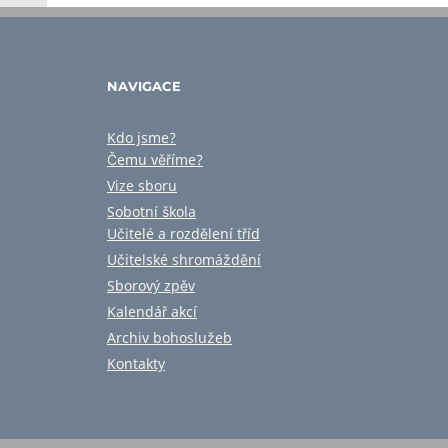
NAVIGACE
Kdo jsme?
Čemu věříme?
Vize sboru
Sobotní škola
Učitelé a rozdělení tříd
Učitelské shromáždění
Sborový zpěv
Kalendář akcí
Archiv bohoslužeb
Kontakty