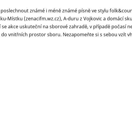
ít poslechnout známé i méně známé písně ve stylu folk&coun
ku-Místku (zenacifm.wz.cz), A-duru z Vojkovic a domácí skup
se akce uskuteční na sborové zahradě, v případě počasí n
 do vnitřních prostor sboru. Nezapomeňte si s sebou vzít 