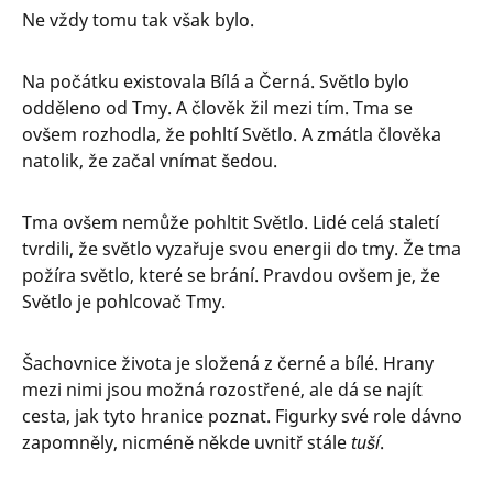
Ne vždy tomu tak však bylo.
Na počátku existovala Bílá a Černá. Světlo bylo
odděleno od Tmy. A člověk žil mezi tím. Tma se
ovšem rozhodla, že pohltí Světlo. A zmátla člověka
natolik, že začal vnímat šedou.
Tma ovšem nemůže pohltit Světlo. Lidé celá staletí
tvrdili, že světlo vyzařuje svou energii do tmy. Že tma
požíra světlo, které se brání. Pravdou ovšem je, že
Světlo je pohlcovač Tmy.
Šachovnice života je složená z černé a bílé. Hrany
mezi nimi jsou možná rozostřené, ale dá se najít
cesta, jak tyto hranice poznat. Figurky své role dávno
zapomněly, nicméně někde uvnitř stále
tuší
.