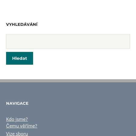
VYHLEDÁVÁNÍ
NAVIGACE
Kdo jsme?
Čemu věříme?
Vize sboru