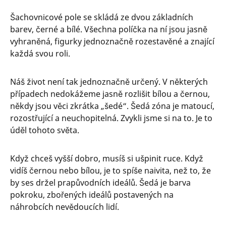
Šachovnicové pole se skládá ze dvou základních
barev, černé a bílé. Všechna políčka na ní jsou jasně
vyhraněná, figurky jednoznačně rozestavěné a znající
každá svou roli.
Náš život není tak jednoznačně určený. V některých
případech nedokážeme jasně rozlišit bílou a černou,
někdy jsou věci zkrátka „šedé“. Šedá zóna je matoucí,
rozostřující a neuchopitelná. Zvykli jsme si na to. Je to
úděl tohoto světa.
Když chceš vyšší dobro, musíš si ušpinit ruce. Když
vidíš černou nebo bílou, je to spíše naivita, než to, že
by ses držel prapůvodních ideálů. Šedá je barva
pokroku, zbořených ideálů postavených na
náhrobcích nevědoucích lidí.