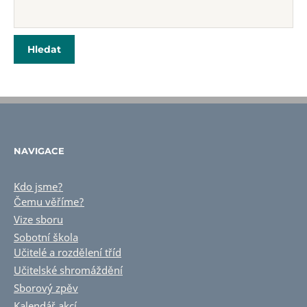
NAVIGACE
Kdo jsme?
Čemu věříme?
Vize sboru
Sobotní škola
Učitelé a rozdělení tříd
Učitelské shromáždění
Sborový zpěv
Kalendář akcí