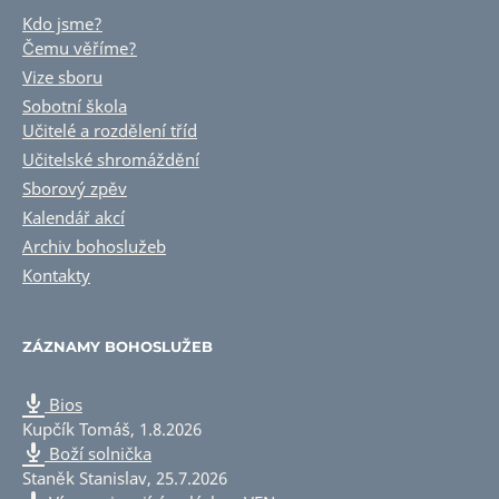
Kdo jsme?
Čemu věříme?
Vize sboru
Sobotní škola
Učitelé a rozdělení tříd
Učitelské shromáždění
Sborový zpěv
Kalendář akcí
Archiv bohoslužeb
Kontakty
ZÁZNAMY BOHOSLUŽEB
Bios
Kupčík Tomáš
,
1.8.2026
Boží solnička
Staněk Stanislav
,
25.7.2026