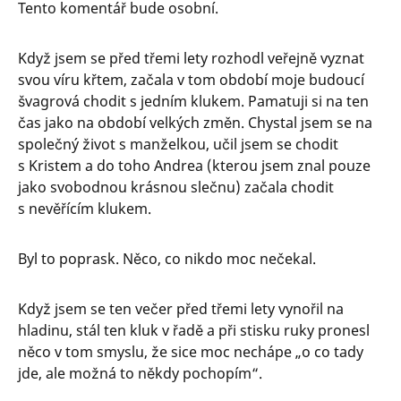
Tento komentář bude osobní.
Když jsem se před třemi lety rozhodl veřejně vyznat
svou víru křtem, začala v tom období moje budoucí
švagrová chodit s jedním klukem. Pamatuji si na ten
čas jako na období velkých změn. Chystal jsem se na
společný život s manželkou, učil jsem se chodit
s Kristem a do toho Andrea (kterou jsem znal pouze
jako svobodnou krásnou slečnu) začala chodit
s nevěřícím klukem.
Byl to poprask. Něco, co nikdo moc nečekal.
Když jsem se ten večer před třemi lety vynořil na
hladinu, stál ten kluk v řadě a při stisku ruky pronesl
něco v tom smyslu, že sice moc nechápe „o co tady
jde, ale možná to někdy pochopím“.