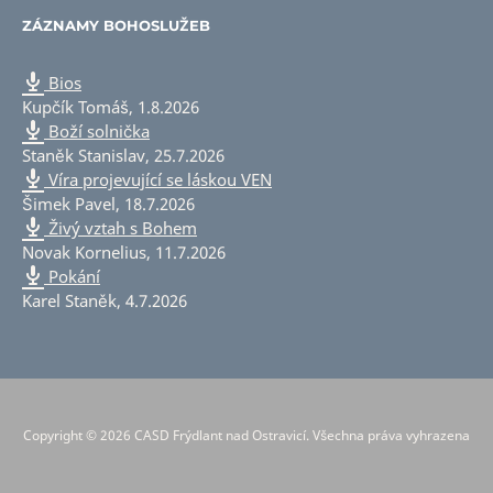
ZÁZNAMY BOHOSLUŽEB
Bios
Kupčík Tomáš
,
1.8.2026
Boží solnička
Staněk Stanislav
,
25.7.2026
Víra projevující se láskou VEN
Šimek Pavel
,
18.7.2026
Živý vztah s Bohem
Novak Kornelius
,
11.7.2026
Pokání
Karel Staněk
,
4.7.2026
Copyright © 2026 CASD Frýdlant nad Ostravicí. Všechna práva vyhrazena