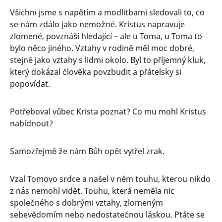
Všichni jsme s napětím a modlitbami sledovali to, co
se nám zdálo jako nemožné. Kristus napravuje
zlomené, povznáší hledající – ale u Toma, u Toma to
bylo něco jiného. Vztahy v rodině měl moc dobré,
stejně jako vztahy s lidmi okolo. Byl to příjemný kluk,
který dokázal člověka povzbudit a přátelsky si
popovídat.
Potřeboval vůbec Krista poznat? Co mu mohl Kristus
nabídnout?
Samozřejmě že nám Bůh opět vytřel zrak.
Vzal Tomovo srdce a našel v něm touhu, kterou nikdo
z nás nemohl vidět. Touhu, která neměla nic
společného s dobrými vztahy, zlomeným
sebevědomím nebo nedostatečnou láskou. Ptáte se