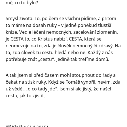
mě, co to bylo?
Smysl života. To, po čem se všichni pídíme, a přitom
to máme na dosah ruky – v jedné poněkud tlustší
knize. Vedle léčení nemocných, zacelování zlomenin,
je CESTA to, co Kristus nabízí. CESTA, která se
neomezuje na to, zda je člověk nemocný či zdravý. Na
to, zda člověk tu cestu hledá nebo ne. Každý z nás
potřebuje znát „cestu“. Jedině tak trefíme domů.
A tak jsem si před časem mohl stoupnout do řady a
čekat na stisk ruky. Když se Tomáš vynořil, nevím, zda
už věděl, „o co tady jde“. Jsem si ale jistý, že našel
cestu, jak to zjistit.