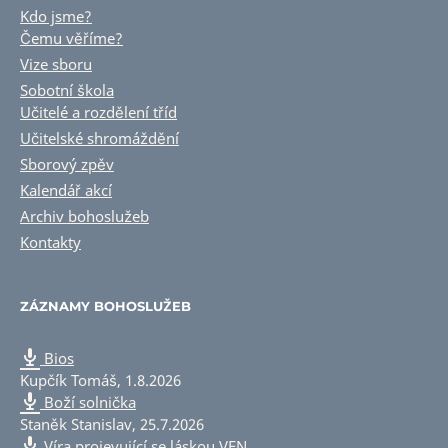
Kdo jsme?
Čemu věříme?
Vize sboru
Sobotní škola
Učitelé a rozdělení tříd
Učitelské shromáždění
Sborový zpěv
Kalendář akcí
Archiv bohoslužeb
Kontakty
ZÁZNAMY BOHOSLUŽEB
Bios
Kupčík Tomáš
,
1.8.2026
Boží solnička
Staněk Stanislav
,
25.7.2026
Víra projevující se láskou VEN