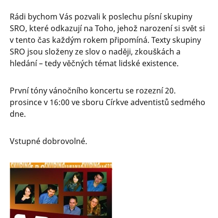
Rádi bychom Vás pozvali k poslechu písní skupiny
SRO, které odkazují na Toho, jehož narození si svět si
v tento čas každým rokem připomíná. Texty skupiny
SRO jsou složeny ze slov o naději, zkouškách a
hledání – tedy věčných témat lidské existence.
První tóny vánočního koncertu se rozezní 20.
prosince v 16:00 ve sboru Církve adventistů sedmého
dne.
Vstupné dobrovolné.