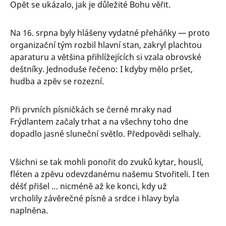
Opět se ukázalo, jak je důležité Bohu věřit.
Na 16. srpna byly hlášeny vydatné přeháňky — proto
organizační tým rozbil hlavní stan, zakryl plachtou
aparaturu a většina přihlížejících si vzala obrovské
deštníky. Jednoduše řečeno: I kdyby mělo pršet,
hudba a zpěv se rozezní.
Při prvních písničkách se černé mraky nad
Frýdlantem začaly trhat a na všechny toho dne
dopadlo jasné sluneční světlo. Předpovědi selhaly.
Všichni se tak mohli ponořit do zvuků kytar, houslí,
fléten a zpěvu odevzdanému našemu Stvořiteli. I ten
déšť přišel … nicméně až ke konci, kdy už
vrcholily závěrečné písně a srdce i hlavy byla
naplněna.