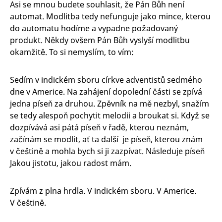
A
si se mnou budete souhlasit, že Pán Bůh není
automat. Modlitba tedy nefunguje jako mince, kterou
do automatu hodíme a vypadne požadovaný
produkt. Někdy ovšem Pán Bůh vyslyší modlitbu
okamžitě. To si nemyslím, to vím:
Sedím v indickém sboru církve adventistů sedmého
dne v Americe. Na zahájení dopolední části se zpívá
jedna píseň za druhou. Zpěvník na mě nezbyl, snažím
se tedy alespoň pochytit melodii a broukat si. Když se
dozpívává asi pátá píseň v řadě, kterou neznám,
začínám se modlit, ať ta další je píseň, kterou znám
v češtině a mohla bych si ji zazpívat. Následuje píseň
Jakou jistotu, jakou radost mám.
Zpívám z plna hrdla. V indickém sboru. V Americe.
V češtině.