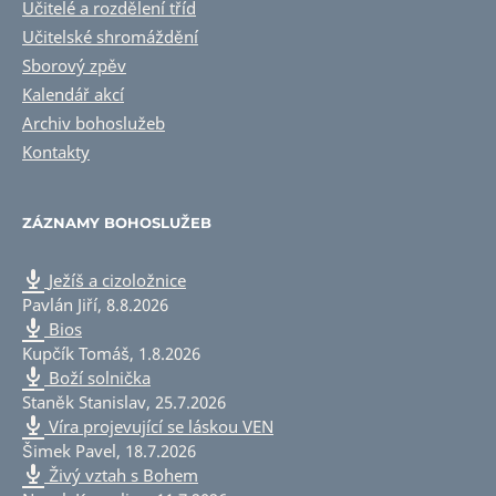
Učitelé a rozdělení tříd
Učitelské shromáždění
Sborový zpěv
Kalendář akcí
Archiv bohoslužeb
Kontakty
ZÁZNAMY BOHOSLUŽEB
Ježíš a cizoložnice
Pavlán Jiří
,
8.8.2026
Bios
Kupčík Tomáš
,
1.8.2026
Boží solnička
Staněk Stanislav
,
25.7.2026
Víra projevující se láskou VEN
Šimek Pavel
,
18.7.2026
Živý vztah s Bohem