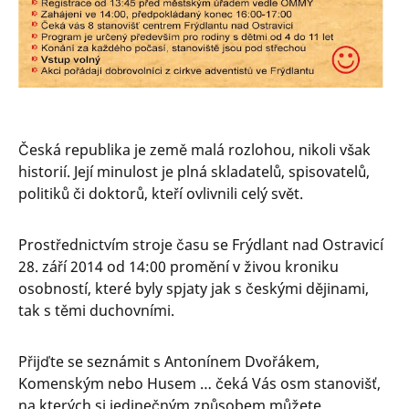
Česká republika je země malá rozlohou, nikoli však
historií. Její minulost je plná skladatelů, spisovatelů,
politiků či doktorů, kteří ovlivnili celý svět.
Prostřednictvím stroje času se Frýdlant nad Ostravicí
28. září 2014 od 14:00 promění v živou kroniku
osobností, které byly spjaty jak s českými dějinami,
tak s těmi duchovními.
Přijďte se seznámit s Antonínem Dvořákem,
Komenským nebo Husem … čeká Vás osm stanovišť,
na kterých si jedinečným způsobem můžete