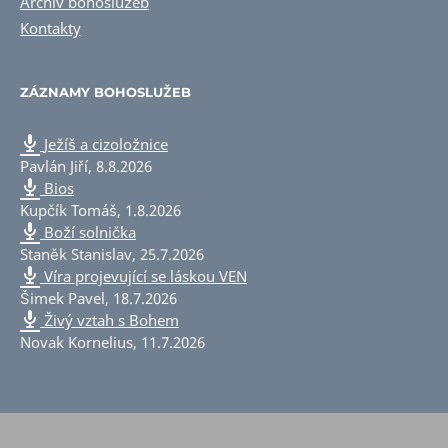
Archiv bohoslužeb
Kontakty
ZÁZNAMY BOHOSLUŽEB
Ježíš a cizoložnice
Pavlán Jiří
,
8.8.2026
Bios
Kupčík Tomáš
,
1.8.2026
Boží solnička
Staněk Stanislav
,
25.7.2026
Víra projevující se láskou VEN
Šimek Pavel
,
18.7.2026
Živý vztah s Bohem
Novak Kornelius
,
11.7.2026