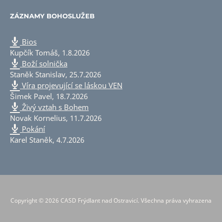
ZÁZNAMY BOHOSLUŽEB
Bios
Kupčík Tomáš
,
1.8.2026
Boží solnička
Staněk Stanislav
,
25.7.2026
Víra projevující se láskou VEN
Šimek Pavel
,
18.7.2026
Živý vztah s Bohem
Novak Kornelius
,
11.7.2026
Pokání
Karel Staněk
,
4.7.2026
Copyright © 2026 CASD Frýdlant nad Ostravicí. Všechna práva vyhrazena