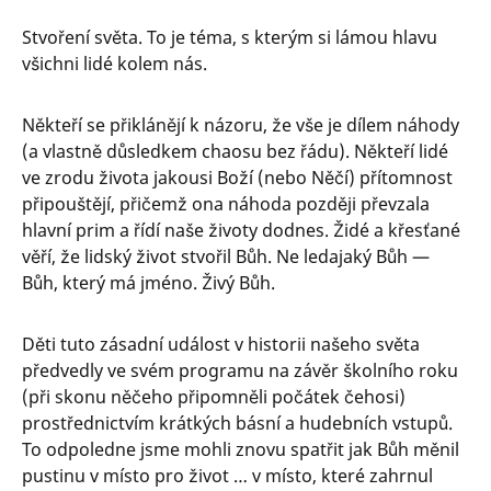
Stvoření světa. To je téma, s kterým si lámou hlavu
všichni lidé kolem nás.
Někteří se přiklánějí k názoru, že vše je dílem náhody
(a vlastně důsledkem chaosu bez řádu). Někteří lidé
ve zrodu života jakousi Boží (nebo Něčí) přítomnost
připouštějí, přičemž ona náhoda později převzala
hlavní prim a řídí naše životy dodnes. Židé a křesťané
věří, že lidský život stvořil Bůh. Ne ledajaký Bůh —
Bůh, který má jméno. Živý Bůh.
Děti tuto zásadní událost v historii našeho světa
předvedly ve svém programu na závěr školního roku
(při skonu něčeho připomněli počátek čehosi)
prostřednictvím krátkých básní a hudebních vstupů.
To odpoledne jsme mohli znovu spatřit jak Bůh měnil
pustinu v místo pro život … v místo, které zahrnul