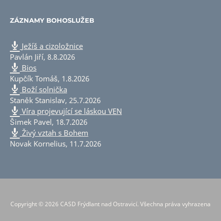
ZÁZNAMY BOHOSLUŽEB
Ježíš a cizoložnice
Pavlán Jiří
,
8.8.2026
Bios
Kupčík Tomáš
,
1.8.2026
Boží solnička
Staněk Stanislav
,
25.7.2026
Víra projevující se láskou VEN
Šimek Pavel
,
18.7.2026
Živý vztah s Bohem
Novak Kornelius
,
11.7.2026
Copyright © 2026 CASD Frýdlant nad Ostravicí. Všechna práva vyhrazena