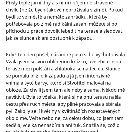
P
řišly teplé jarní dny a s nimi i příjemně strávené
chvíle (ne že bych takové neprožívala v zimě). Pokud
bydlíte ve městě a nemáte zahrádku, která by
potřebovala po zimě radikální zásah, můžete si po
příchodu z práce dovolit lebedit na terase a sledovat,
jak se slunce sklání postupně k západu.
Když ten den přišel, náramně jsem si ho vychutnávala.
Vzala jsem si svou oblíbenou knížku, uvelebila se na
terase mezi polštáři a zhluboka se nadechla. Slunce
se pomalu blížilo k západu a já jsem intenzivně
vnímala syté barvy, které si Stvořitel maloval na
obloze. Za chvíli jsem tam ale nebyla sama. Někdo mě
navštívil. Byla to včelka, která si na onu terasu našla
cestu přes ruch města, aby pilně pracovala a sbírala
pyl. Zalíbily se jí květiny v květináčích rozestavěných
okolo mě. Věřte nebo ne, za celou dobu, co jsem tam
seděla, včelka nenasbírala ani ťuk. Snažila se, což o