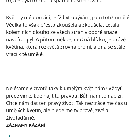
to, ale byla to snaha špatně nasměrovaná.
Květiny mé domácí, jejíž byt obývám, jsou totiž umělé.
Včelka to však přesto zkoušela a zkoušela. Létala
kolem nich dlouho ze všech stran v dobré snaze
nasbírat pyl. A přitom někde, možná blízko, je právě
květina, která rozkvétá zrovna pro ni, a ona se stále
vrací k té umělé.
Nelétáme v životě taky k umělým květinám? Vždyť
přece víme, kde najít tu pravou. Bůh nám to nabízí.
Chce nám dát ten pravý život. Tak neztrácejme čas u
umělých květin, ale hledejme ty pravé, živé a
životadárné.
ZÁZNAMY KÁZÁNÍ