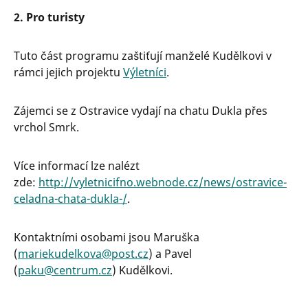
2. Pro turisty
Tuto část programu zaštiťují manželé Kudělkovi v
rámci jejich projektu
Výletníci
.
Zájemci se z Ostravice vydají na chatu Dukla přes
vrchol Smrk.
Více informací lze nalézt
zde:
http://vyletnicifno.webnode.cz/news/ostravice-
celadna-chata-dukla-/
.
Kontaktními osobami jsou Maruška
(
mariekudelkova@post.cz
) a Pavel
(
paku@centrum.cz
) Kudělkovi.