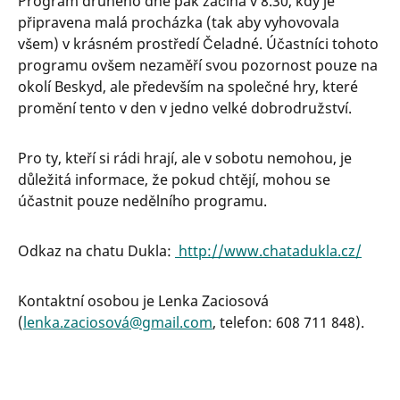
Program druhého dne pak začíná v 8.30, kdy je
připravena malá procházka (tak aby vyhovovala
všem) v krásném prostředí Čeladné. Účastníci tohoto
programu ovšem nezaměří svou pozornost pouze na
okolí Beskyd, ale především na společné hry, které
promění tento v den v jedno velké dobrodružství.
Pro ty, kteří si rádi hrají, ale v sobotu nemohou, je
důležitá informace, že pokud chtějí, mohou se
účastnit pouze nedělního programu.
Odkaz na chatu Dukla:
http://www.chatadukla.cz/
Kontaktní osobou je Lenka Zaciosová
(
lenka.zaciosová@gmail.com
, telefon: 608 711 848).