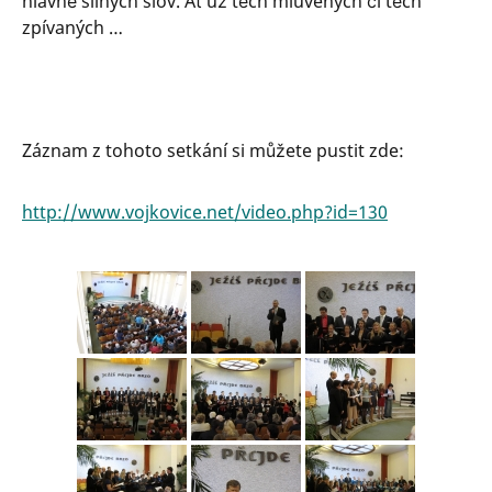
hlavně silných slov. Ať už těch mluvených či těch
zpívaných …
Záznam z tohoto setkání si můžete pustit zde:
http://www.vojkovice.net/video.php?id=130