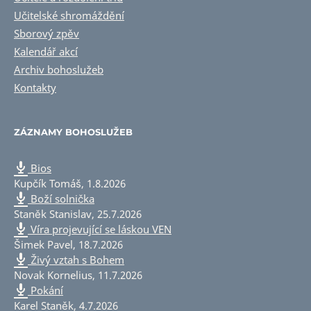
Učitelské shromáždění
Sborový zpěv
Kalendář akcí
Archiv bohoslužeb
Kontakty
ZÁZNAMY BOHOSLUŽEB
Bios
Kupčík Tomáš
,
1.8.2026
Boží solnička
Staněk Stanislav
,
25.7.2026
Víra projevující se láskou VEN
Šimek Pavel
,
18.7.2026
Živý vztah s Bohem
Novak Kornelius
,
11.7.2026
Pokání
Karel Staněk
,
4.7.2026