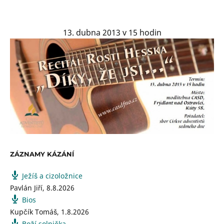
13. dubna 2013 v 15 hodin
ZÁZNAMY KÁZÁNÍ
Ježíš a cizoložnice
Pavlán Jiří
,
8.8.2026
Bios
Kupčík Tomáš
,
1.8.2026
Boží solnička