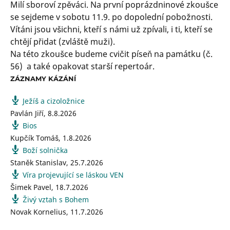
Milí sboroví zpěváci. Na první poprázdninové zkoušce
se sejdeme v sobotu 11.9. po dopolední pobožnosti.
Vítáni jsou všichni, kteří s námi už zpívali, i ti, kteří se
chtějí přidat (zvláště muži).
Na této zkoušce budeme cvičit píseň na památku (č.
56) a také opakovat starší repertoár.
ZÁZNAMY KÁZÁNÍ
Ježíš a cizoložnice
Pavlán Jiří
,
8.8.2026
Bios
Kupčík Tomáš
,
1.8.2026
Boží solnička
Staněk Stanislav
,
25.7.2026
Víra projevující se láskou VEN
Šimek Pavel
,
18.7.2026
Živý vztah s Bohem
Novak Kornelius
,
11.7.2026