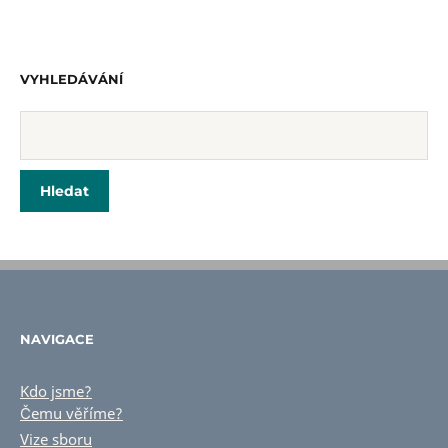
VYHLEDÁVÁNÍ
NAVIGACE
Kdo jsme?
Čemu věříme?
Vize sboru