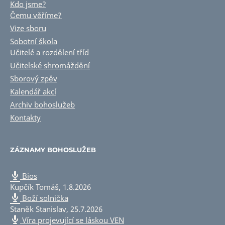
Kdo jsme?
Čemu věříme?
Vize sboru
Sobotní škola
Učitelé a rozdělení tříd
Učitelské shromáždění
Sborový zpěv
Kalendář akcí
Archiv bohoslužeb
Kontakty
ZÁZNAMY BOHOSLUŽEB
Bios
Kupčík Tomáš
,
1.8.2026
Boží solnička
Staněk Stanislav
,
25.7.2026
Víra projevující se láskou VEN