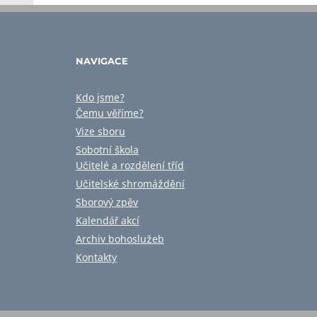
NAVIGACE
Kdo jsme?
Čemu věříme?
Vize sboru
Sobotní škola
Učitelé a rozdělení tříd
Učitelské shromáždění
Sborový zpěv
Kalendář akcí
Archiv bohoslužeb
Kontakty