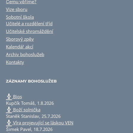
Čemu věříme?
Vize sboru
Sobotní škola
Učitelé a rozdělení tříd
Učitelské shromáždění
Sborový zpěv
Kalendář akcí
Archiv bohoslužeb
Kontakty
ZÁZNAMY BOHOSLUŽEB
Bios
Kupčík Tomáš
,
1.8.2026
Boží solnička
Staněk Stanislav
,
25.7.2026
Víra projevující se láskou VEN
Šimek Pavel
,
18.7.2026