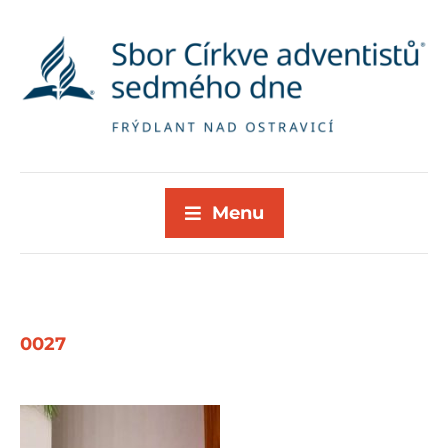
Menu
0027