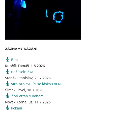
ZÁZNAMY KÁZÁNÍ
Bios
Kupčík Tomáš
,
1.8.2026
Boží solnička
Staněk Stanislav
,
25.7.2026
Víra projevující se láskou VEN
Šimek Pavel
,
18.7.2026
Živý vztah s Bohem
Novak Kornelius
,
11.7.2026
Pokání