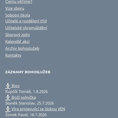
Čemu věříme?
Vize sboru
Sobotní škola
Učitelé a rozdělení tříd
Učitelské shromáždění
Sborový zpěv
Kalendář akcí
Archiv bohoslužeb
Kontakty
ZÁZNAMY BOHOSLUŽEB
Bios
Kupčík Tomáš
,
1.8.2026
Boží solnička
Staněk Stanislav
,
25.7.2026
Víra projevující se láskou VEN
Šimek Pavel
,
18.7.2026