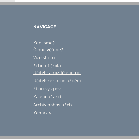
NAVIGACE
Kdo jsme?
Čemu věříme?
Vize sboru
Sobotní škola
Učitelé a rozdělení tříd
Učitelské shromáždění
Sborový zpěv
Kalendář akcí
Archiv bohoslužeb
Kontakty